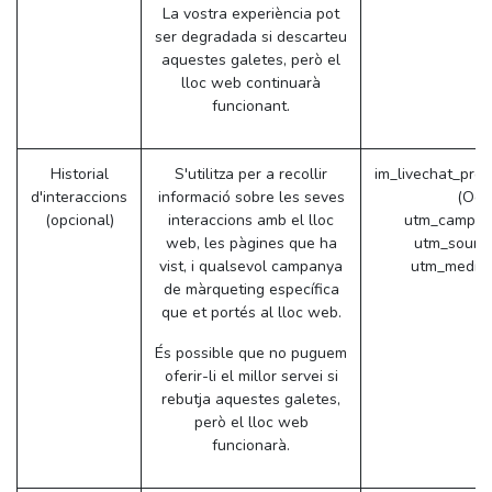
La vostra experiència pot
ser degradada si descarteu
aquestes galetes, però el
lloc web continuarà
funcionant.
Historial
S'utilitza per a recollir
im_livechat_pre
d'interaccions
informació sobre les seves
(Odo
(opcional)
interaccions amb el lloc
utm_campai
web, les pàgines que ha
utm_sourc
vist, i qualsevol campanya
utm_mediu
de màrqueting específica
que et portés al lloc web.
És possible que no puguem
oferir-li el millor servei si
rebutja aquestes galetes,
però el lloc web
funcionarà.