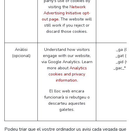
party's use of cookies by
visiting the
Network
Advertising Initiative opt-
out page
. The website will
still work if you reject or
discard those cookies.
Anàlisi
Understand how visitors
_ga (Go
(opcional)
engage with our website,
_gat (G
via Google Analytics. Learn
_gid (Go
more about
Analytics
_gac_* (
cookies and privacy
information.
El lloc web encara
funcionarà si rebutgeu o
descarteu aquestes
galetes.
Podeu triar que el vostre ordinador us avisi cada vegada que