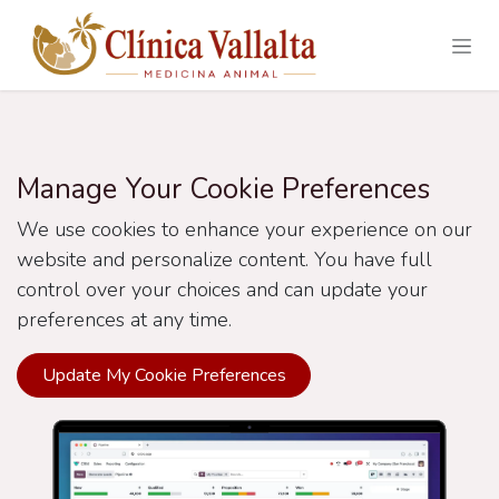
Skip to Content
Manage Your Cookie Preferences
We use cookies to enhance your experience on our
website and personalize content. You have full
control over your choices and can update your
preferences at any time.
Update My Cookie Preferences