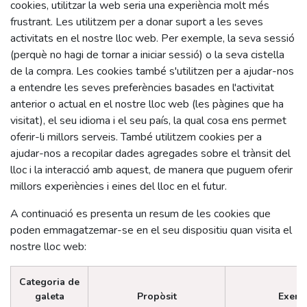
cookies, utilitzar la web seria una experiència molt més
frustrant. Les utilitzem per a donar suport a les seves
activitats en el nostre lloc web. Per exemple, la seva sessió
(perquè no hagi de tornar a iniciar sessió) o la seva cistella
de la compra. Les cookies també s'utilitzen per a ajudar-nos
a entendre les seves preferències basades en l'activitat
anterior o actual en el nostre lloc web (les pàgines que ha
visitat), el seu idioma i el seu país, la qual cosa ens permet
oferir-li millors serveis. També utilitzem cookies per a
ajudar-nos a recopilar dades agregades sobre el trànsit del
lloc i la interacció amb aquest, de manera que puguem oferir
millors experiències i eines del lloc en el futur.
A continuació es presenta un resum de les cookies que
poden emmagatzemar-se en el seu dispositiu quan visita el
nostre lloc web:
Categoria de
galeta
Propòsit
Exemp