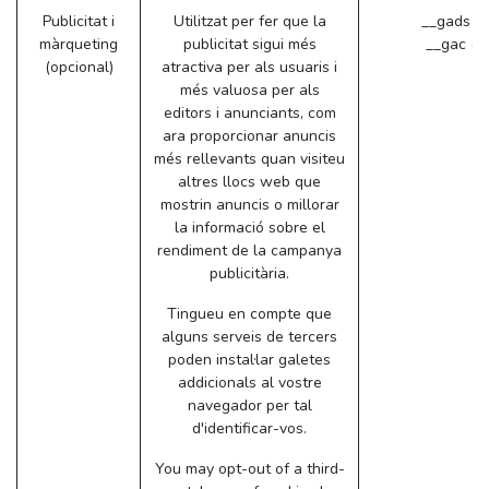
Publicitat i
Utilitzat per fer que la
__gads (
màrqueting
publicitat sigui més
__gac (G
(opcional)
atractiva per als usuaris i
més valuosa per als
editors i anunciants, com
ara proporcionar anuncis
més rellevants quan visiteu
altres llocs web que
mostrin anuncis o millorar
la informació sobre el
rendiment de la campanya
publicitària.
Tingueu en compte que
alguns serveis de tercers
poden instal·lar galetes
addicionals al vostre
navegador per tal
d'identificar-vos.
You may opt-out of a third-