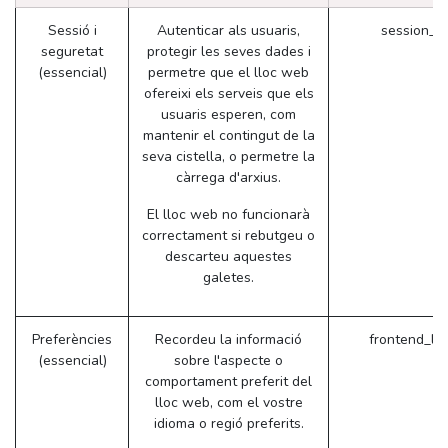
Sessió i
Autenticar als usuaris,
session_i
seguretat
protegir les seves dades i
(essencial)
permetre que el lloc web
ofereixi els serveis que els
usuaris esperen, com
mantenir el contingut de la
seva cistella, o permetre la
càrrega d'arxius.
El lloc web no funcionarà
correctament si rebutgeu o
descarteu aquestes
galetes.
Preferències
Recordeu la informació
frontend_la
(essencial)
sobre l'aspecte o
comportament preferit del
lloc web, com el vostre
idioma o regió preferits.