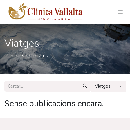
Skip to Content
Viatges
Consells de festius
Viatges
Sense publicacions encara.