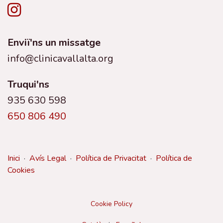
Enviï'ns un missatge
info@clinicavallalta.org
Truqui'ns
935 630 598
650 806 490
Inici
·
Avís Legal
·
Política de Privacitat
·
Política de
Cookies
Cookie Policy